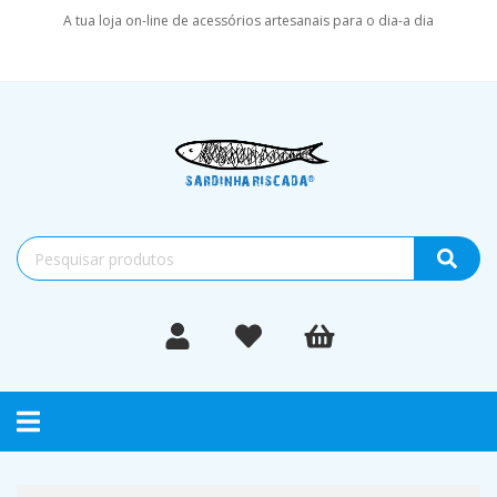
A tua loja on-line de acessórios artesanais para o dia-a dia
Toggle
navigation