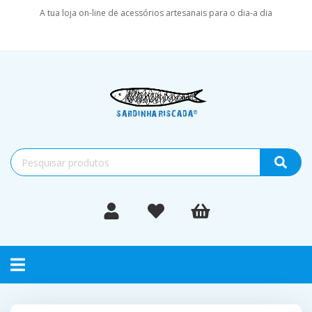
A tua loja on-line de acessórios artesanais para o dia-a dia
Toggle
navigation