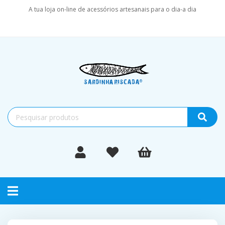
A tua loja on-line de acessórios artesanais para o dia-a dia
Toggle
navigation