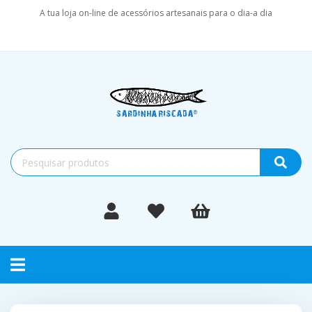
A tua loja on-line de acessórios artesanais para o dia-a dia
Toggle
navigation