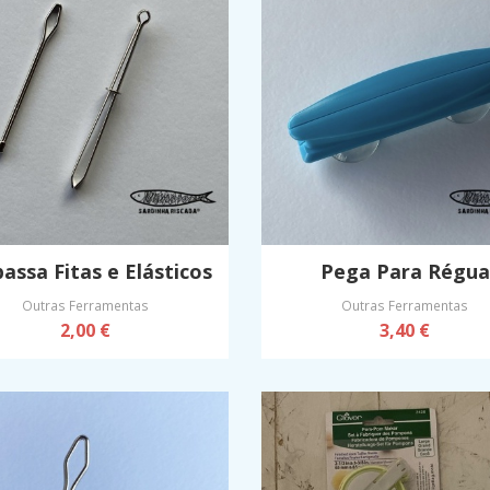
passa Fitas e Elásticos
Pega Para Régua
Outras Ferramentas
Outras Ferramentas
2,00 €
3,40 €