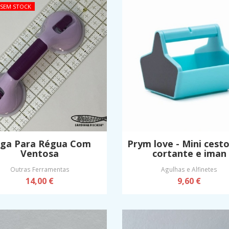
SEM STOCK
ga Para Régua Com
Prym love - Mini cest
Ventosa
cortante e iman
Outras Ferramentas
Agulhas e Alfinetes
14,00 €
9,60 €