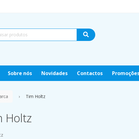
Sobre nós
Novidades
Contactos
Promoçõe
arca
Tim Holtz
 Holtz
tz