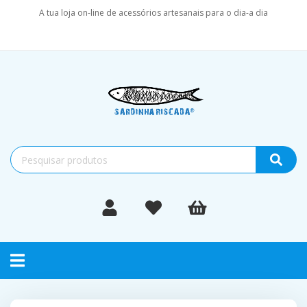
A tua loja on-line de acessórios artesanais para o dia-a dia
Toggle
navigation