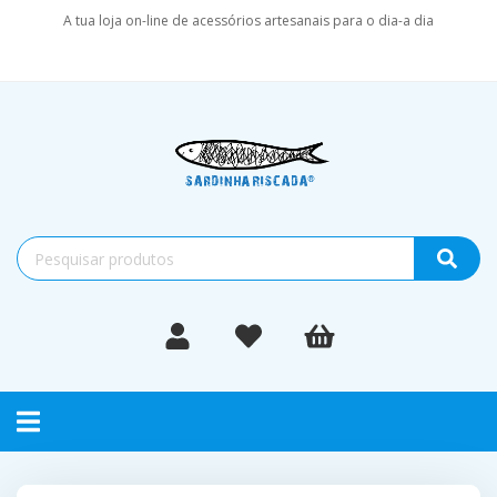
A tua loja on-line de acessórios artesanais para o dia-a dia
Toggle
navigation