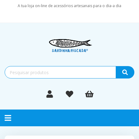
A tua loja on-line de acessórios artesanais para o dia-a dia
Toggle
navigation