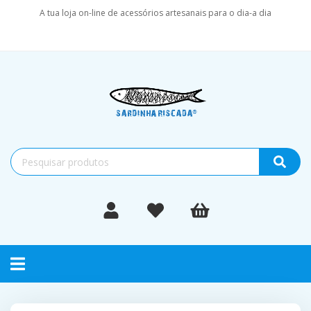
A tua loja on-line de acessórios artesanais para o dia-a dia
Toggle
navigation