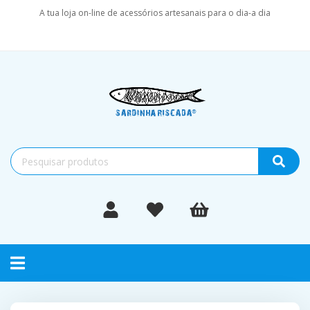
A tua loja on-line de acessórios artesanais para o dia-a dia
Toggle
navigation