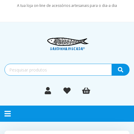
A tua loja on-line de acessórios artesanais para o dia-a dia
Toggle
navigation