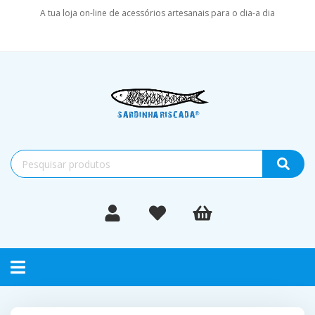
A tua loja on-line de acessórios artesanais para o dia-a dia
Toggle
navigation