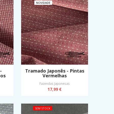
NOVIDADE
-
Tramado Japonês - Pintas
hos
Vermelhas
Fazendas Japonesas
17,99 €
SEM STOCK