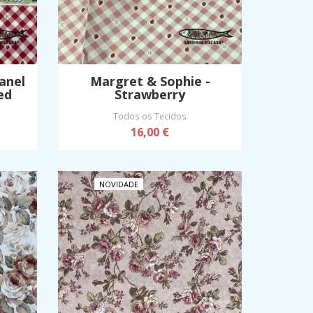
anel
Margret & Sophie -
ed
Strawberry
Todos os Tecidos
16,00 €
NOVIDADE