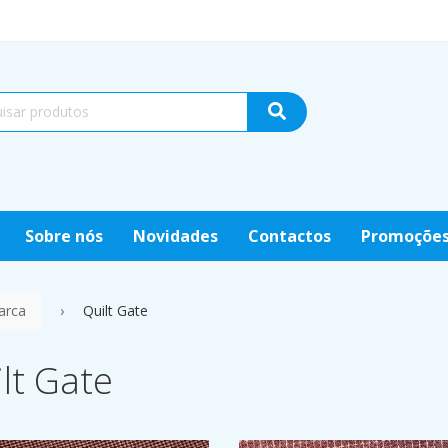
Sobre nós
Novidades
Contactos
Promoçõe
arca
Quilt Gate
lt Gate