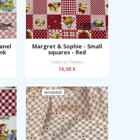
anel
Margret & Sophie - Small
ink
squares - Red
Todos os Tecidos
16,00 €
NOVIDADE