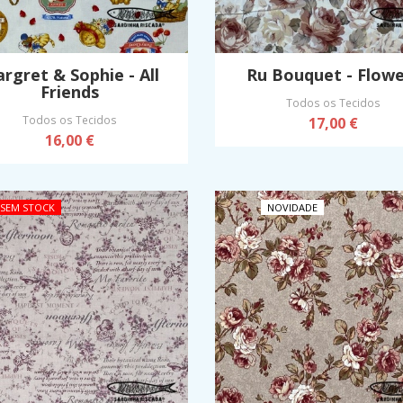
rgret & Sophie - All
Ru Bouquet - Flowe
Friends
Todos os Tecidos
Todos os Tecidos
17,00 €
16,00 €
SEM STOCK
NOVIDADE