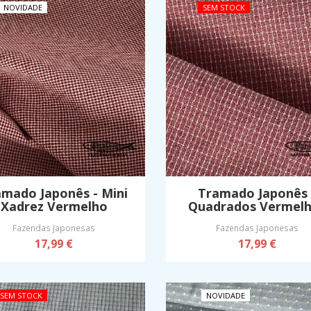
NOVIDADE
SEM STOCK
amado Japonês - Mini
Tramado Japonês 
Xadrez Vermelho
Quadrados Vermel
Fazendas Japonesas
Fazendas Japonesas
17,99 €
17,99 €
SEM STOCK
NOVIDADE